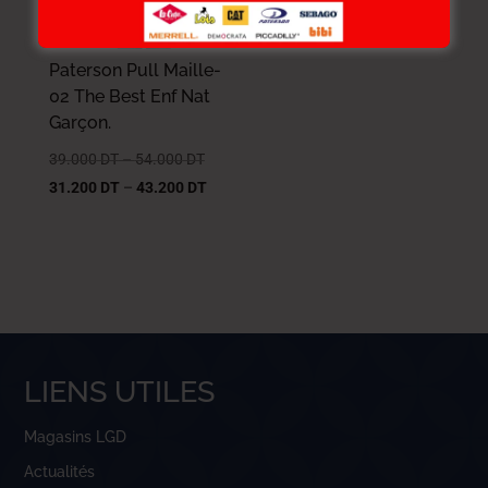
Paterson Pull Maille-
02 The Best Enf Nat
Garçon.
39.000
DT
–
54.000
DT
31.200
DT
–
43.200
DT
LIENS UTILES
Magasins LGD
Actualités