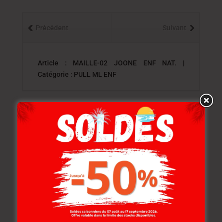
Précédent
Suivant
Article : MAILLE-02 JOONE ENF NAT. |
Catégorie : PULL ML ENF
Produits similaires
-20%