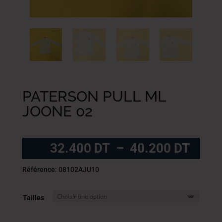
PATERSON PULL ML
JOONE 02
Plag
32.400
DT
–
40.200
DT
de
prix :
Référence: 08102AJU10
32.4
DT
Tailles
à
40.2