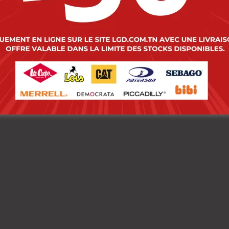
erson Jean Burkay-01
Paterson Pantalon H
-4747 Enf Mm Garçon
20 Ego480 Enf P Garç
00
DT
–
104.000
DT
83.000
DT
–
104.000
DT
00
DT
–
83.200
DT
66.400
DT
–
83.200
DT