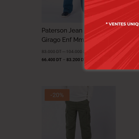
Paterson Jean Arven-01
Pat
Girago Enf Mm Garçon
Ego
83.000
DT
–
104.000
DT
83.0
66.400
DT
–
83.200
DT
66.4
-20%