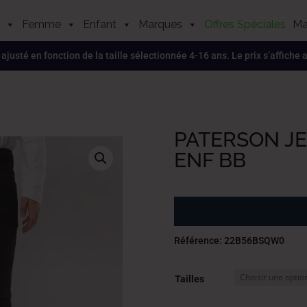
Femme
Enfant
Marques
Offres Spéciales
Ma
, ajusté en fonction de la taille sélectionnée 4-16 ans. Le prix s’affiche
PATERSON JE
ENF BB
Référence: 22B56BSQW0
Tailles