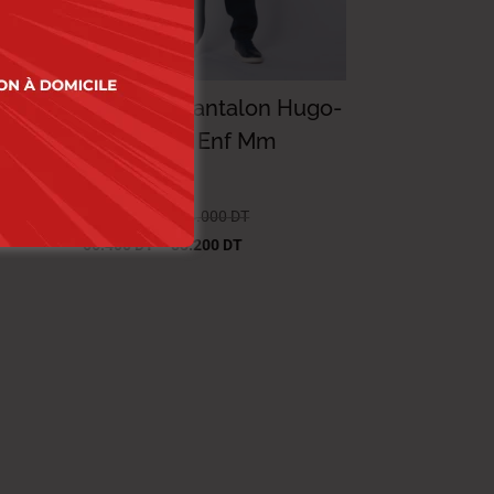
ugo-
Paterson Pantalon Hugo-
on.
50 Ego480 Enf Mm
Garçon.
83.000
DT
–
104.000
DT
66.400
DT
–
83.200
DT