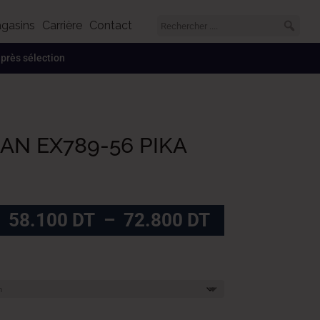
gasins
Carrière
Contact
 après sélection
AN EX789-56 PIKA
Plage
58.100
DT
–
72.800
DT
de
prix :
58.100
DT
à
72.800