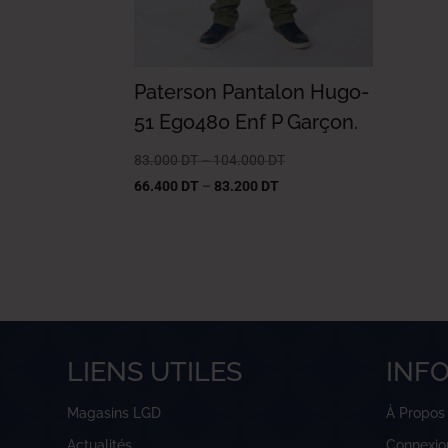
Paterson Pantalon Hugo-
51 Ego480 Enf P Garçon.
83.000
DT
–
104.000
DT
66.400
DT
–
83.200
DT
LIENS UTILES
INF
Magasins LGD
À Propos
Actualités
Connexio