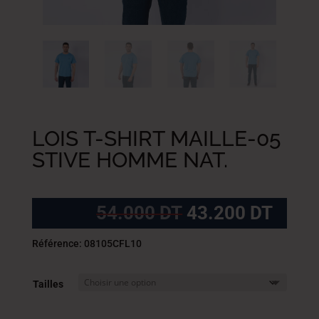
LOIS T-SHIRT MAILLE-05
STIVE HOMME NAT.
Le
Le
54.000
DT
43.200
DT
prix
prix
initial
actue
Référence: 08105CFL10
était :
est :
54.000
43.2
Tailles
DT.
DT.