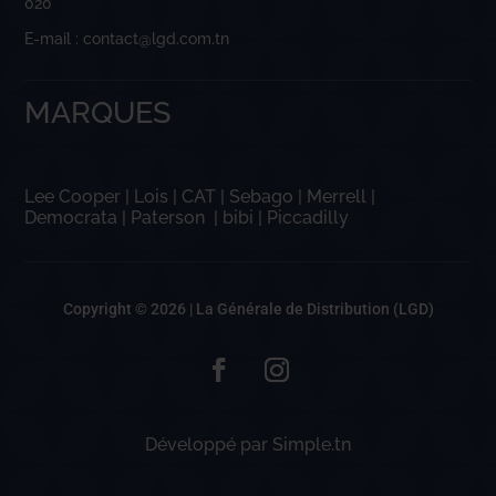
020
E-mail : contact@lgd.com.tn
MARQUES
Lee Cooper
|
Lois
|
CAT
|
Sebago
|
Merrell
|
Democrata
|
Paterson
|
bibi
|
Piccadilly
Copyright © 2026 |
La Générale de Distribution (LGD)
Développé par
Simple.tn