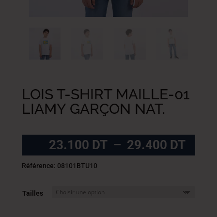
LOIS T-SHIRT MAILLE-01
LIAMY GARÇON NAT.
Plag
23.100
DT
–
29.400
DT
de
prix :
Référence: 08101BTU10
23.1
DT
Tailles
à
29.4