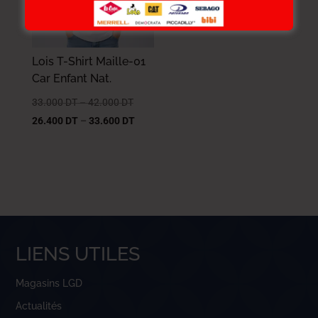
Lois T-Shirt Maille-01
Car Enfant Nat.
33.000
DT
–
42.000
DT
26.400
DT
–
33.600
DT
LIENS UTILES
Magasins LGD
Actualités