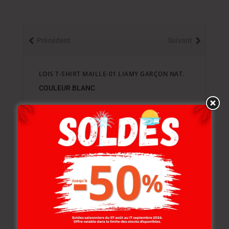
Précédent
Suivant
LOIS T-SHIRT MAILLE-01 LIAMY GARÇON NAT.
COULEUR BLANC
Produits similaires
-20%