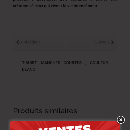
créations à ceux qui vivent la vie intensément.
Précédent
Suivant
T-SHIRT MANCHES COURTES , COULEUR
BLANC
Produits similaires
-40%
-20%