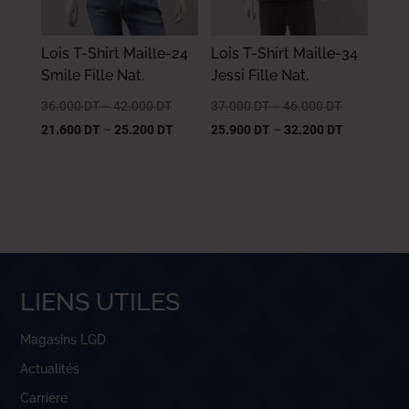
Lois T-Shirt Maille-24
Lois T-Shirt Maille-34
Smile Fille Nat.
Jessi Fille Nat.
36.000
DT
–
42.000
DT
37.000
DT
–
46.000
DT
21.600
DT
–
25.200
DT
25.900
DT
–
32.200
DT
LIENS UTILES
Magasins LGD
Actualités
Carrière