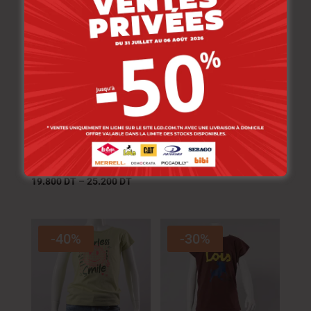
Lois T-Shirt Fille
Lois T-Shirt Maille-10
Maille-05 Sasha Fille
Heart Fille Nat.
Nat.
33.000
DT
–
42.000
DT
33.000
DT
–
42.000
DT
26.400
DT
–
33.600
DT
19.800
DT
–
25.200
DT
-40%
-30%