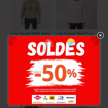
Lois Sweat Shirt Army
Lois Sweat Shirt Écru
MAILLE-05 WEIDER
MAILLE-01 ARAUJO
Homme
Homme
124.000
DT
114.000
DT
86.800
DT
79.800
DT
-30%
-40%