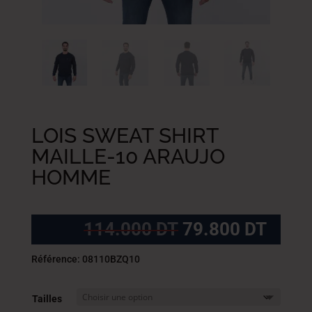
LOIS SWEAT SHIRT
MAILLE-10 ARAUJO
HOMME
Le
Le
114.000
DT
79.800
DT
prix
prix
initial
actue
Référence: 08110BZQ10
était :
est :
114.000
79.8
Tailles
DT.
DT.