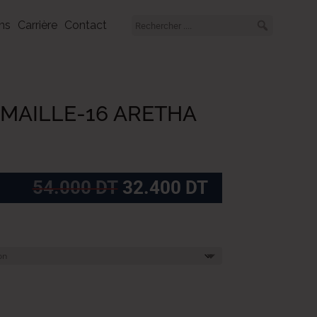
ns
Carrière
Contact
T MAILLE-16 ARETHA
Le
Le
54.000
DT
32.400
DT
prix
prix
initial
actuel
était :
est :
54.000
32.400
DT.
DT.