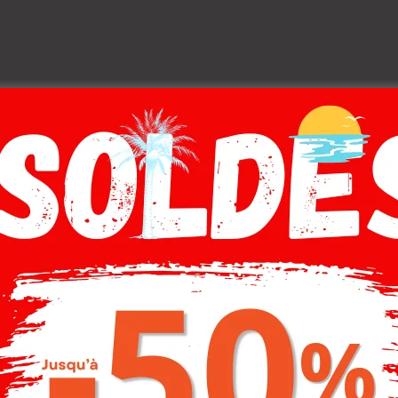
Description
Livraison
Composition
tégorie : T-SHIRT MC FEM | couleur : orange
-20%
-30%