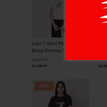
Lois T-Shirt Maille-01
Loi
Bella Femme Nat.
Bel
54.000
DT
54.0
43.200
DT
43.2
-30%