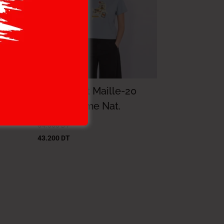
Lois T-Shirt Maille-20
Bella Femme Nat.
54.000
DT
43.200
DT