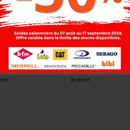
s T-Shirt Maille-03
Lois T-Shirt Maille-08
la Femme Nat.
Adele Femme Nat.
00
DT
54.000
DT
00
DT
37.800
DT