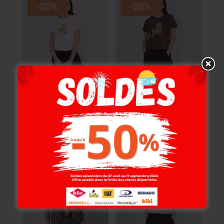
-20%
-20%
Lois T-Shirt Maille-01
Lois T-Shirt Maille-03
Bella Femme Nat.
Bella Femme Nat.
54.000
DT
54.000
DT
43.200
DT
43.200
DT
-30%
-20%