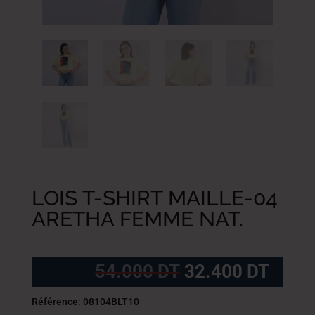
LOIS T-SHIRT MAILLE-04
ARETHA FEMME NAT.
Le
Le
54.000
DT
32.400
DT
prix
prix
initial
actue
Référence: 08104BLT10