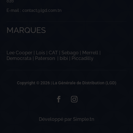
020
E-mail : contact@lgd.com.tn
MARQUES
Lee Cooper
|
Lois
|
CAT
|
Sebago
|
Merrell
|
Democrata
|
Paterson
|
bibi
|
Piccadilly
Copyright © 2026 |
La Générale de Distribution (LGD)
Développé par
Simple.tn