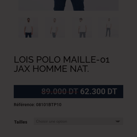
LOIS POLO MAILLE-01
JAX HOMME NAT.
Le
Le
89.000
DT
62.300
DT
prix
prix
initial
actue
Référence: 08101BTP10
était :
est :
89.000
62.3
Tailles
DT.
DT.