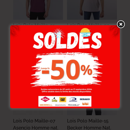
Lois Polo Maille-01
Lois Polo Maille-03
Endrick Homme Nat.
Vincert Homme Nat.
89.000
DT
84.000
DT
71.200
DT
58.800
DT
-40%
-30%
Lois Polo Maille-07
Lois Polo Maille-15
Asencio Homme nat.
Becker Homme Nat.