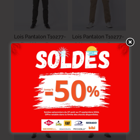
Lois Pantalon T10277-
Lois Pantalon T10277-
10 Rosi Hom Gg
18 H05 P Hom Gg
Homme.
Homme.
139.000
DT
149.000
DT
111.200
DT
119.200
DT
NOUVEAU
NOUVEAU
-20%
-20%