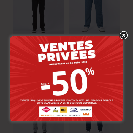
Lois Jean A27595-00
Lois Jean Moira-19
Strai-Fg Homme Lave
Bado Homme Pe
3
139.000
DT
139.000
DT
111.200
DT
97.300
DT
NOUVEAU
-30%