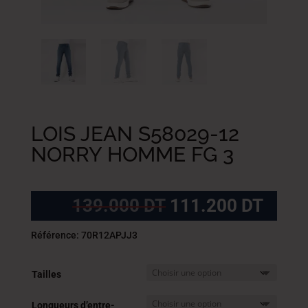
LOIS JEAN S58029-12
NORRY HOMME FG 3
Le
Le
139.000
DT
111.200
DT
prix
prix
initial
actue
Référence: 70R12APJJ3
était :
est :
139.000
111.
Tailles
DT.
DT.
Longueurs d’entre-