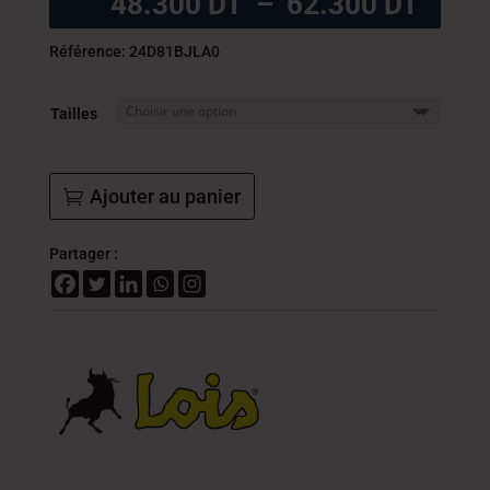
Plag
48.300
DT
–
62.300
DT
de
prix :
Référence: 24D81BJLA0
48.3
DT
Tailles
à
62.3
DT
Ajouter au panier
Partager :