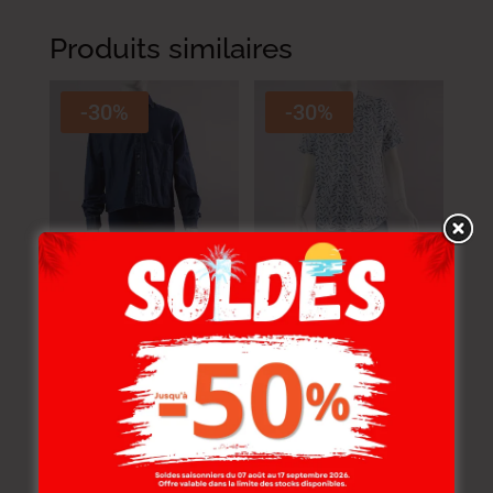
Produits similaires
-30%
-30%
LEE COOPER
PATERSON CHEMISE
CHEMISE PANTER-32
LINO-20 VANSO ENF
YRRO ENF LL
LI
64.000
DT
–
84.000
DT
84.000
DT
–
99.000
DT
44.800
DT
–
58.800
DT
58.800
DT
–
69.300
DT