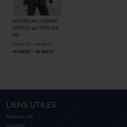
PATERSON CHEMISE
MATILD-39 OFFIS ENF
DD
75.000
DT
–
94.000
DT
45.000
DT
–
56.400
DT
LIENS UTILES
Magasins LGD
Actualités