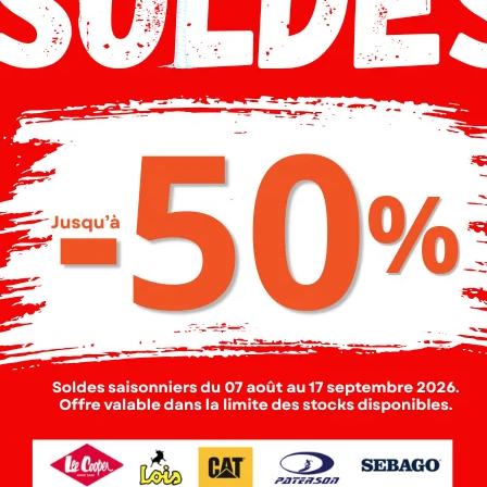
Description
Livraison
Composition
rie : Chemise Denim Ml Fem| DENIM BLEU
-50%
-50%