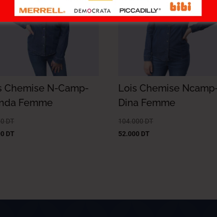
s Chemise N-Camp-
Lois Chemise Ncamp
Inda Femme
Dina Femme
00
DT
104.000
DT
00
DT
52.000
DT