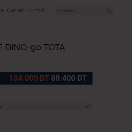
ns
Carrière
Contact
E DINO-90 TOTA
Le
Le
134.000
DT
80.400
DT
prix
prix
initial
actuel
était :
est :
134.000
80.400
DT.
DT.