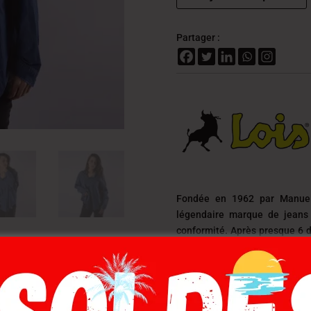
Partager :
Fondée en 1962 par Manuel
légendaire marque de jeans 
conformité. Après presque 6 d
ceux qui vivent la vie intensé