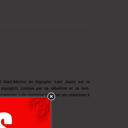
 Sáez-Merino en Espagne. Lois Jeans est la
espagnol, connue par sa rébellion et sa non-
écennies, Lois continue à dédier ses créations à
ment.