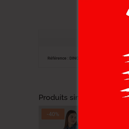
Référence : DINO-90 TOTA FEM LL | Catégo
Produits similaires
-40%