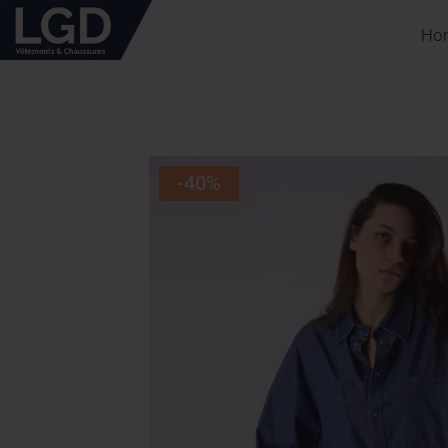
Ho
-40%