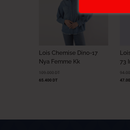
Lois Chemise Dino-17
Loi
Nya Femme Kk
73 
109.000
DT
94.0
65.400
DT
47.0