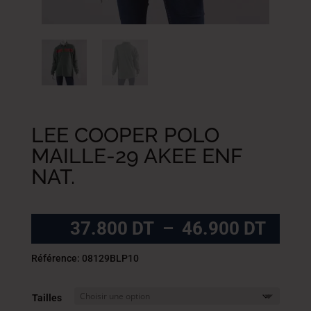
LEE COOPER POLO
MAILLE-29 AKEE ENF
NAT.
Plag
37.800
DT
–
46.900
DT
de
prix :
Référence: 08129BLP10
37.8
DT
Tailles
à