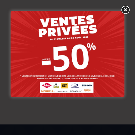
Précédent
Suivant
Référence : MAILLE-29 AKEE ENF NAT. |
Catégorie : Polo ML GAR | MAILLE ML ENF