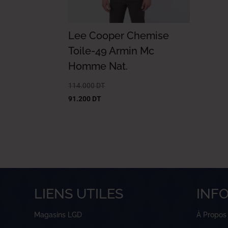
Lee Cooper Chemise
Toile-49 Armin Mc
Homme Nat.
114.000
DT
91.200
DT
LIENS UTILES
INF
Magasins LGD
À Propos