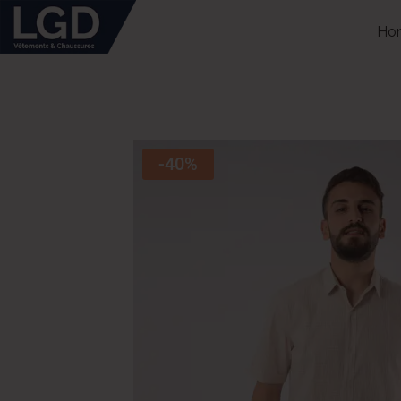
Ho
-40%