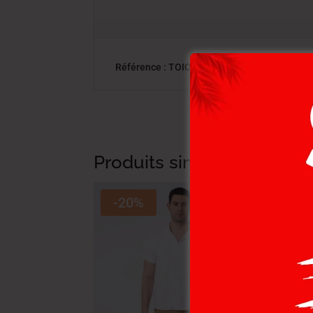
Référence : TOICRJ-08 CH.MC.STRA NAT. | 
Produits similaires
-20%