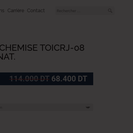
ns
Carrière
Contact
CHEMISE TOICRJ-08
NAT.
Le
Le
114.000
DT
68.400
DT
prix
prix
initial
actuel
était :
est :
114.000
68.400
DT.
DT.