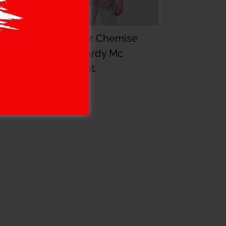
Lee Cooper Chemise
Toile-07 Cardy Mc
Homme Nat.
114.000
DT
91.200
DT