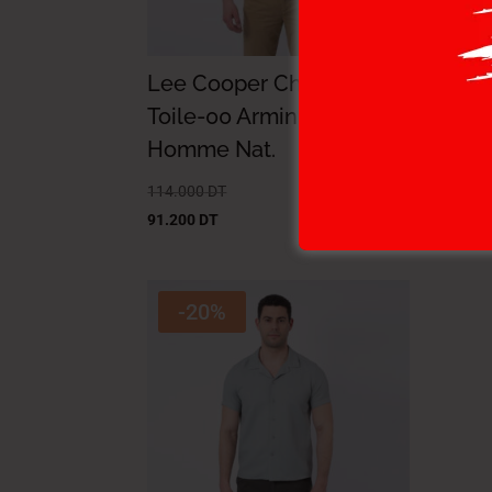
Lee Cooper Chemise
Lee
Toile-00 Armin Mc
Toi
Homme Nat.
Ho
114.000
DT
119.
91.200
DT
95.2
-20%