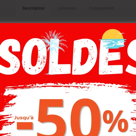
Description
Livraison
Composition
Catégorie : Chemise Toile
-20%
-20%