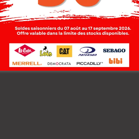
 Cooper Chemise
Lee Cooper Chemise
le-01 Linzo ML
Toile-04 Linzo ML
mme Nat.
Homme Nat.
000
DT
119.000
DT
00
DT
95.200
DT