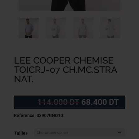
LEE COOPER CHEMISE
TOICRJ-07 CH.MC.STRA
NAT.
Le
Le
114.000
DT
68.400
DT
prix
prix
initial
actue
Référence: 33907BNO10
était :
est :
114.000
68.4
Tailles
DT.
DT.