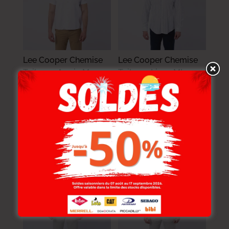
Lee Cooper Chemise
Lee Cooper Chemise
Toile-00 Armin Mc
Toile-01 Linzo ML
Homme Nat.
Homme Nat.
114.000
DT
119.000
DT
91.200
DT
95.200
DT
-20%
-20%