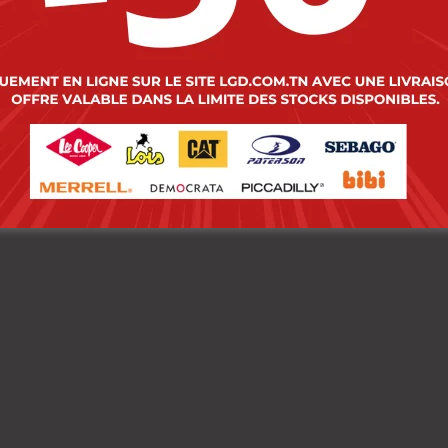
 Cooper T-Shirt
Lee Cooper T-Shirt
lle-02 Joaquin
Maille-03 Joaquin
mme Nat.
Homme Nat.
00
DT
48.000
DT
00
DT
33.600
DT