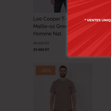
Lee Cooper T-Shirt
Lee
Maille-02 Greener-tx
Mai
Homme Nat.
Ho
48.000
DT
48.0
33.600
DT
33.6
-30%