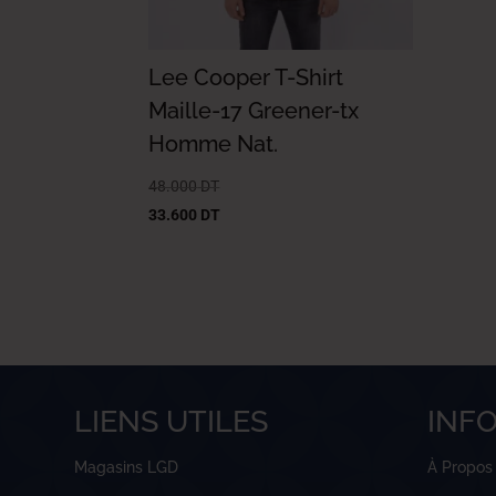
Lee Cooper T-Shirt
Maille-17 Greener-tx
Homme Nat.
48.000
DT
33.600
DT
LIENS UTILES
INF
Magasins LGD
À Propos