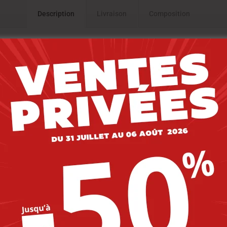
Description
Livraison
Composition
at., T-SHIRT MANCHES COURTES , COULEUR marine
-30%
-30%