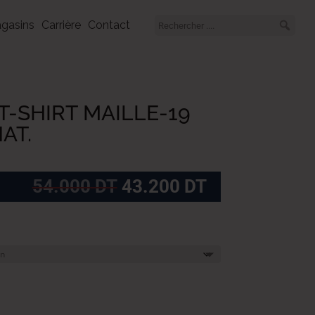
gasins
Carrière
Contact
T-SHIRT MAILLE-19
AT.
Le
Le
54.000
DT
43.200
DT
prix
prix
initial
actuel
était :
est :
54.000
43.200
DT.
DT.