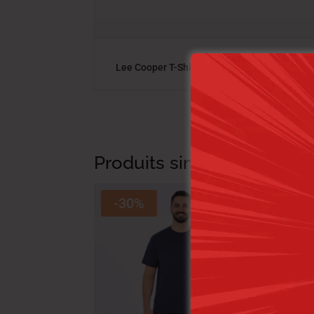
Lee Cooper T-Shirt Maille-19 Ive Homme N
Produits similaires
-30%