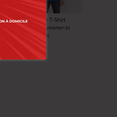
Lee Cooper T-Shirt
Maille-04 Greener-tx
Homme Nat.
48.000
DT
33.600
DT