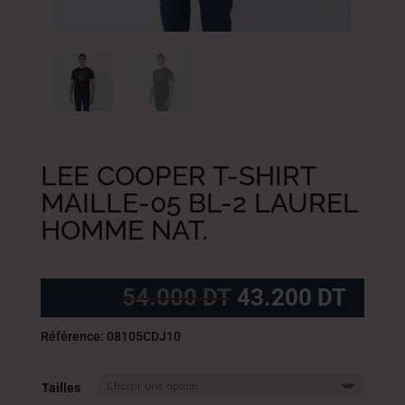
LEE COOPER T-SHIRT
MAILLE-05 BL-2 LAUREL
HOMME NAT.
Le
Le
54.000
DT
43.200
DT
prix
prix
initial
actue
Référence: 08105CDJ10
était :
est :
54.000
43.2
Tailles
DT.
DT.