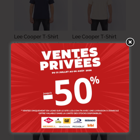
Lee Cooper T-Shirt
Lee Cooper T-Shirt
Maille-02 Greener-tx
Maille-02 Joaquin
Homme Nat.
Homme Nat.
48.000
DT
48.000
DT
33.600
DT
33.600
DT
-30%
-30%