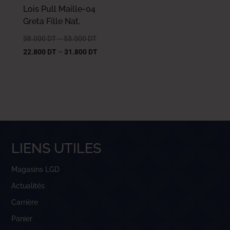
Lois Pull Maille-04
Greta Fille Nat.
38.000
DT
–
53.000
DT
22.800
DT
–
31.800
DT
LIENS UTILES
Magasins LGD
Actualités
Carrière
Panier