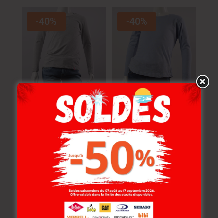
-40%
-40%
Lee Cooper Pull
Lee Cooper Pull
Maille-01 Grey Fille
Maille-06 Coral Fille
Nat.
Nat.
38.000
DT
–
53.000
DT
38.000
DT
–
53.000
DT
22.800
DT
–
31.800
DT
22.800
DT
–
31.800
DT
-30%
-30%