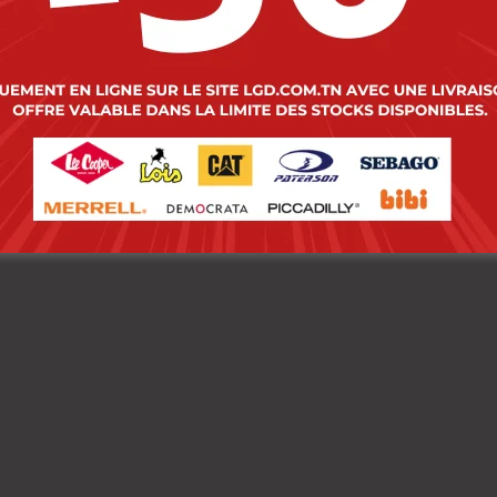
 Cooper Sweat Shirt
Lee Cooper Sweat Shi
ILLE-01 ARMA
MAILLE-08 ARMA
mme
Homme
000
DT
124.000
DT
00
DT
86.800
DT