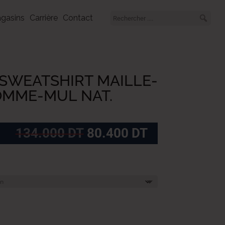
gasins
Carrière
Contact
SWEATSHIRT MAILLE-
OMME-MUL NAT.
Le
Le
134.000
DT
80.400
DT
prix
prix
initial
actuel
était :
est :
134.000
80.400
DT.
DT.