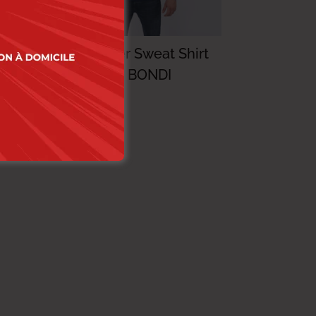
rt
Lee Cooper Sweat Shirt
MAILLE-10 BONDI
Homme
114.000
DT
79.800
DT