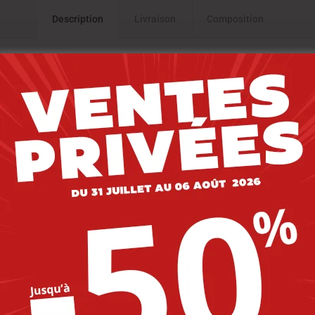
Description
Livraison
Composition
R NOIR
-30%
-30%