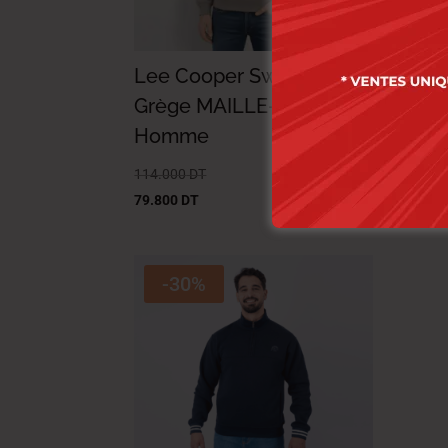
Lee Cooper Sweat Shirt
Lee
Grège MAILLE-02 BONDI
MA
Homme
Ho
114.000
DT
124.
79.800
DT
86.8
-30%