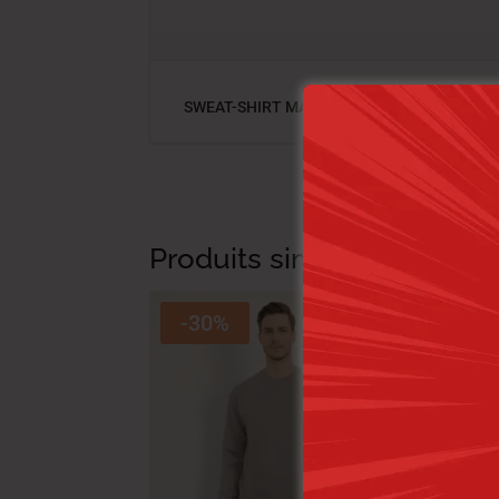
SWEAT-SHIRT MANCHES LONGUES ,COULEU
Produits similaires
-30%