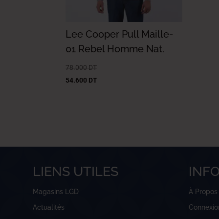
Lee Cooper Pull Maille-
01 Rebel Homme Nat.
78.000
DT
54.600
DT
LIENS UTILES
INF
Magasins LGD
À Propos
Actualités
Connexio