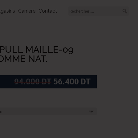
gasins
Carrière
Contact
PULL MAILLE-09
OMME NAT.
Le
Le
94.000
DT
56.400
DT
prix
prix
initial
actuel
était :
est :
94.000
56.400
DT.
DT.