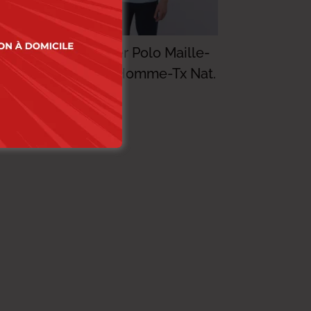
le-
Lee Cooper Polo Maille-
17 Adrian Homme-Tx Nat.
89.000
DT
71.200
DT