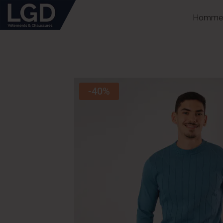
Homme
-40%