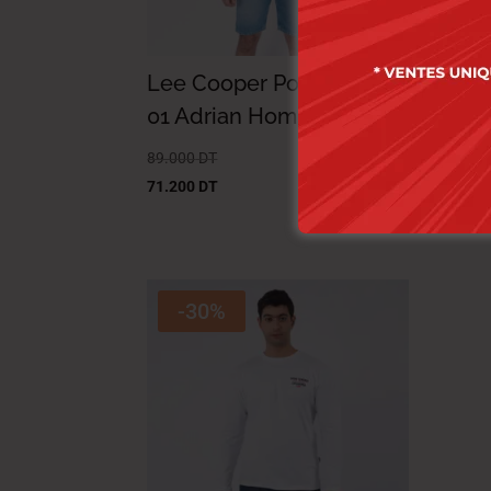
Lee Cooper Polo Maille-
Lee
01 Adrian Homme-Tx Nat.
02 
Nat
89.000
DT
71.200
DT
87.0
69.6
-30%