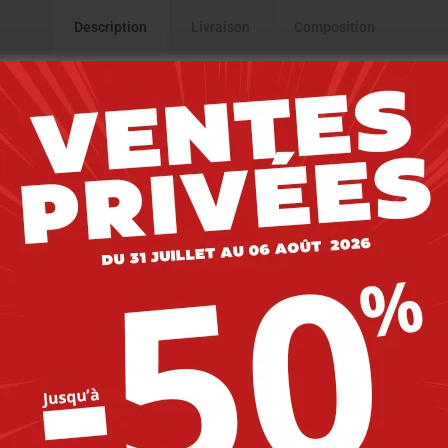
Description
Livraison
Composition
 – PULL BLEU – MAILLE LOURDE HOM
-20%
-20%