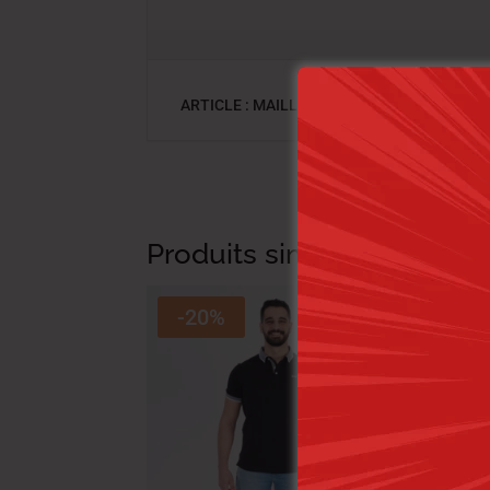
ARTICLE : MAILLE-09 LCH2412-B HOM NAT
Produits similaires
-20%