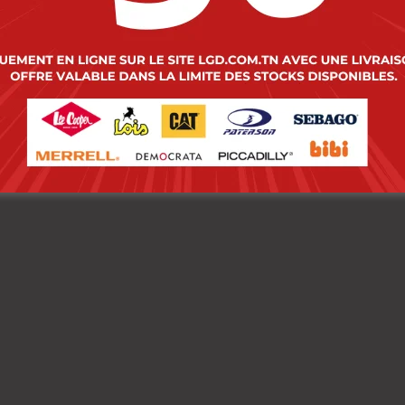
 Cooper Polo Maille-
Lee Cooper Polo Mail
Noir-2 Area Homme
05 Adrian Homme-Tx
.
Nat.
00
DT
89.000
DT
00
DT
71.200
DT