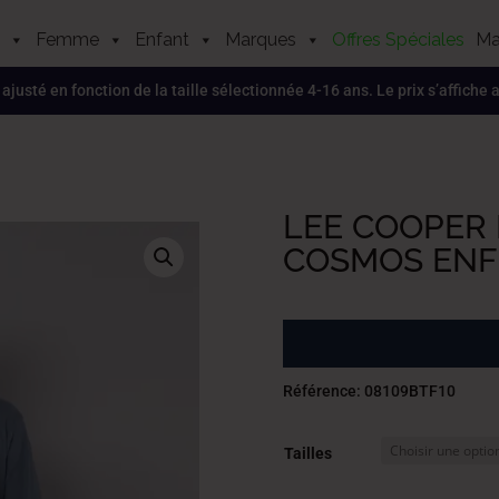
Femme
Enfant
Marques
Offres Spéciales
Ma
, ajusté en fonction de la taille sélectionnée 4-16 ans. Le prix s’affiche
LEE COOPER 
COSMOS ENF 
Référence: 08109BTF10
Tailles