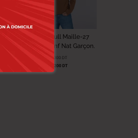
02
Paterson Pull Maille-27
çon.
The Best Enf Nat Garçon.
39.000
DT
–
54.000
DT
31.200
DT
–
43.200
DT