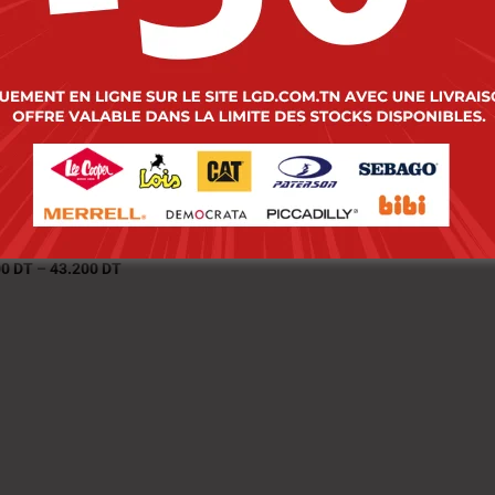
 Cooper Pull Maille-
Paterson Pull Maille-
Champion Enf Nat
The Best Enf Nat Gar
çon.
39.000
DT
–
54.000
DT
31.200
DT
–
43.200
DT
00
DT
–
54.000
DT
00
DT
–
43.200
DT