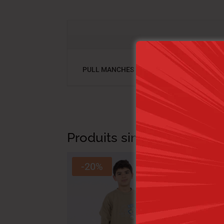
PULL MANCHES LONGUES , COULEUR BLEU
Produits similaires
-20%