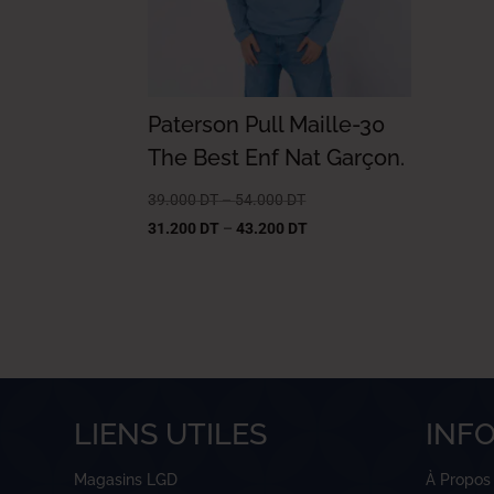
Paterson Pull Maille-30
The Best Enf Nat Garçon.
39.000
DT
–
54.000
DT
31.200
DT
–
43.200
DT
LIENS UTILES
INF
Magasins LGD
À Propos