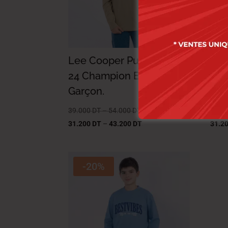
Lee Cooper Pull Maille-
Lee
24 Champion Enf Nat
29 
Garçon.
Gar
39.000
DT
–
54.000
DT
39.0
31.200
DT
–
43.200
DT
31.2
-20%