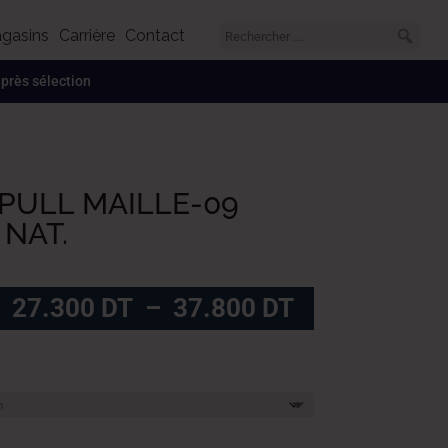
gasins
Carrière
Contact
 après sélection
PULL MAILLE-09
NAT.
Plage
27.300
DT
–
37.800
DT
de
prix :
27.300
DT
à
37.800