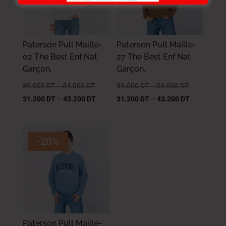
Paterson Pull Maille-
Paterson Pull Maille-
02 The Best Enf Nat
27 The Best Enf Nat
Garçon.
Garçon.
39.000
DT
–
54.000
DT
39.000
DT
–
54.000
DT
31.200
DT
–
43.200
DT
31.200
DT
–
43.200
DT
-20%
Paterson Pull Maille-