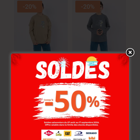
-20%
-20%
Lee Cooper Pull
Lee Cooper Pull
Maille-24 Champion
Maille-29 Champion
Enf Nat Garçon.
Enf Nat Garçon.
39.000
DT
–
54.000
DT
39.000
DT
–
54.000
DT
31.200
DT
–
43.200
DT
31.200
DT
–
43.200
DT
-20%
-20%