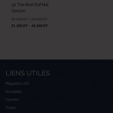
30 The Best Enf Nat
Garçon.
39.000
DT
–
54.000
DT
31.200
DT
–
43.200
DT
LIENS UTILES
Magasins LGD
Actualités
Carrière
Panier