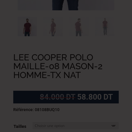
LEE COOPER POLO
MAILLE-08 MASON-2
HOMME-TX NAT
Le
Le
84.000
DT
58.800
DT
prix
prix
initial
actue
Référence: 08108BUQ10
était :
est :
84.000
58.8
Tailles
DT.
DT.