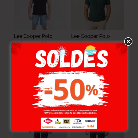
Lee Cooper Polo
Lee Cooper Polo
Maille-01 Adrian
Maille-11 Werside
Homme-Tx Nat.
Homme Nat.
89.000
DT
89.000
DT
71.200
DT
71.200
DT
-20%
-20%