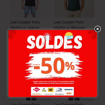
Lee Cooper Polo
Lee Cooper Polo
Maille-01 Adrian
Maille-11 Werside
Homme-Tx Nat.
Homme Nat.
89.000
DT
89.000
DT
71.200
DT
71.200
DT
-20%
-20%
Lee Cooper Polo
Lee Cooper Polo