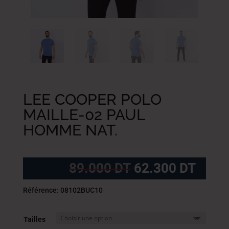
LEE COOPER POLO
MAILLE-02 PAUL
HOMME NAT.
Le
Le
89.000
DT
62.300
DT
prix
prix
initial
actue
Référence: 08102BUC10
était :
est :
89.000
62.3
Tailles
DT.
DT.