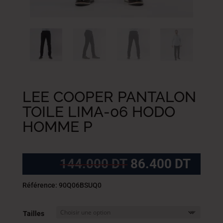
LEE COOPER PANTALON
TOILE LIMA-06 HODO
HOMME P
Le
Le
144.000
DT
86.400
DT
prix
prix
initial
actue
Référence: 90Q06BSUQ0
était :
est :
144.000
86.4
Tailles
DT.
DT.