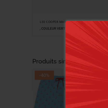
LEE COOPER MAILLOT DE BAIN MAIBAI-08 K
, COULEUR VERT
Produits similaires
-40%