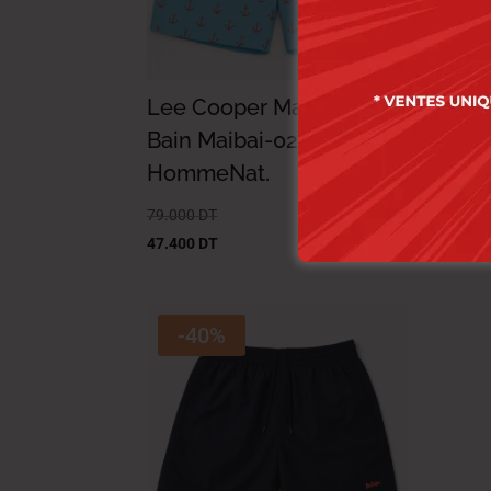
Lee Cooper Maillot de
Lee
Bain Maibai-02 Datch
Bai
HommeNat.
Ho
79.000
DT
69.0
47.400
DT
41.4
-40%