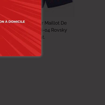
e
Lee Cooper Maillot De
Bain Maibai-04 Rovsky
Homme Nat.
79.000
DT
47.400
DT