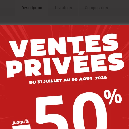
Description
Livraison
Composition
IRBY HOMME NAT.
-40%
-40%