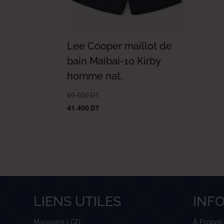
Lee Cooper maillot de
bain Maibai-10 Kirby
homme nat.
69.000
DT
41.400
DT
LIENS UTILES
INF
Magasins LGD
À Propos