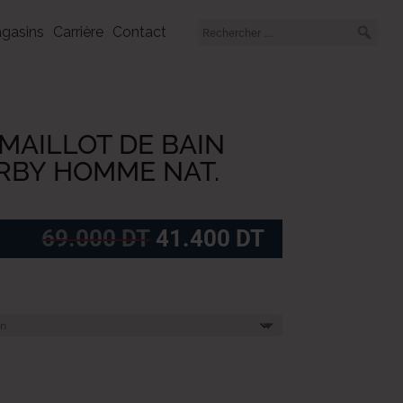
gasins
Carrière
Contact
MAILLOT DE BAIN
IRBY HOMME NAT.
Le
Le
69.000
DT
41.400
DT
prix
prix
initial
actuel
était :
est :
69.000
41.400
DT.
DT.