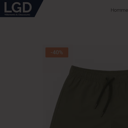
Homme
-40%