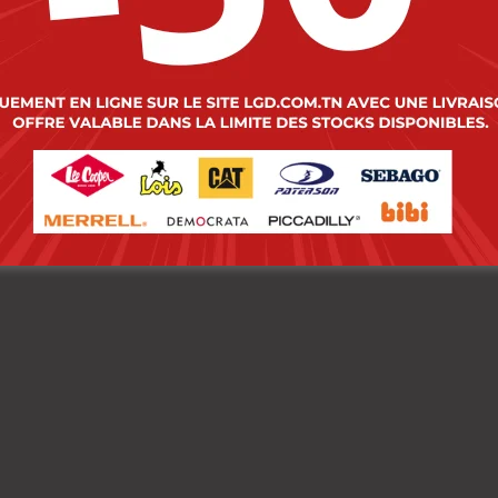
 Cooper Maillot de
Lee Cooper Maillot d
n Maibai-03 Kirby
Bain Maibai-03 Midov
mme Nat.
Homme Nat.
00
DT
79.000
DT
00
DT
47.400
DT