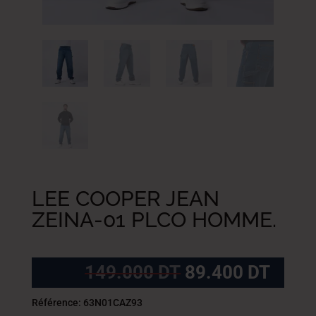
LEE COOPER JEAN
ZEINA-01 PLCO HOMME.
Le
Le
149.000
DT
89.400
DT
prix
prix
initial
actue
Référence: 63N01CAZ93