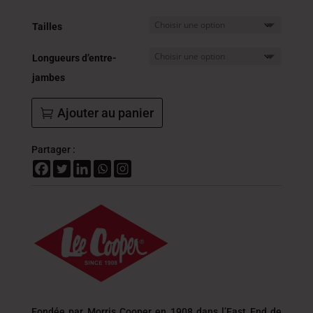
était :
est :
149.000
89.4
Tailles
DT.
DT.
Longueurs d’entre-
jambes
Ajouter au panier
Partager :
Fondée par Morris Cooper en 1908 dans l’East End de