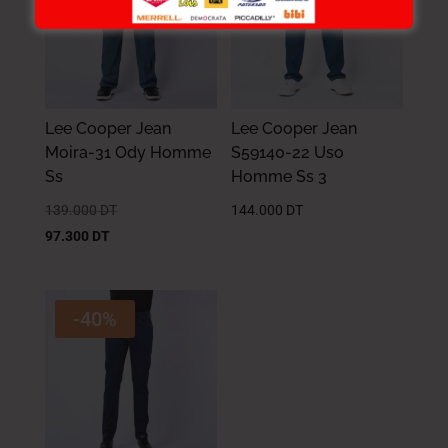
Lee Cooper Jean
Lee Cooper Jean
Moira-31 Ody Homme
S59140-22 Uso
Ss
Homme Ss 3
139.000
DT
144.000
DT
97.300
DT
-40%