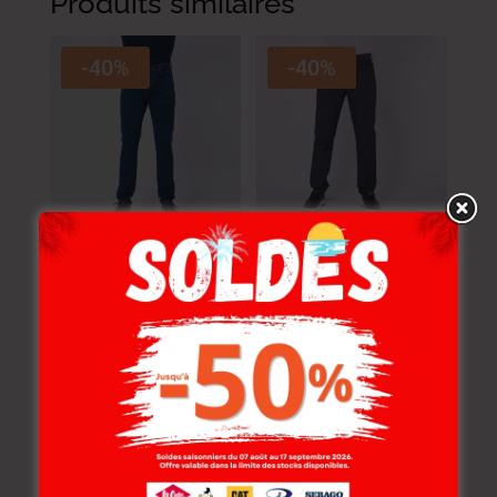
Produits similaires
-40%
-40%
Lee Cooper Jean
Lee Cooper Jean
Flamig-02 Lc115
Maingu-00 Lc115
Homme Cs
Homme Stone 3
139.000
DT
129.000
DT
83.400
DT
77.400
DT
NOUVEAU
-30%