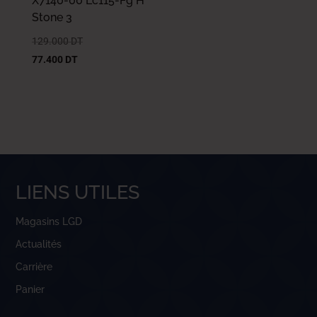
X7140-00 Lc115-Fg H
Stone 3
129.000
DT
77.400
DT
LIENS UTILES
Magasins LGD
Actualités
Carrière
Panier