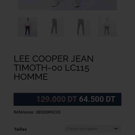
LEE COOPER JEAN
TIMOTH-00 LC115
HOMME
Le
Le
129.000
DT
64.500
DT
prix
prix
initial
actue
Référence: 38Q00R9233
était :
est :
129.000
64.5
Tailles
DT.
DT.