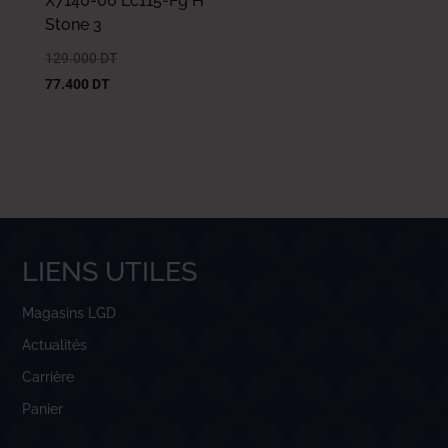
X7140-00 Lc115-Fg H
Stone 3
129.000
DT
77.400
DT
LIENS UTILES
Magasins LGD
Actualités
Carrière
Panier