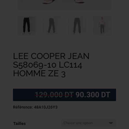
LEE COOPER JEAN
S58069-10 LC114
HOMME ZE 3
Le
Le
129.000
DT
90.300
DT
prix
prix
initial
actue
Référence: 48A10J26Y3
était :
est :
129.000
90.3
Tailles
DT.
DT.