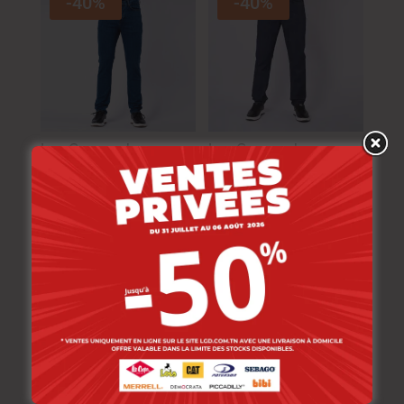
-40%
-40%
Lee Cooper Jean
Lee Cooper Jean
Flamig-02 Lc115
Maingu-00 Lc115
Homme Cs
Homme Stone 3
139.000
DT
129.000
DT
83.400
DT
77.400
DT
NOUVEAU
-30%