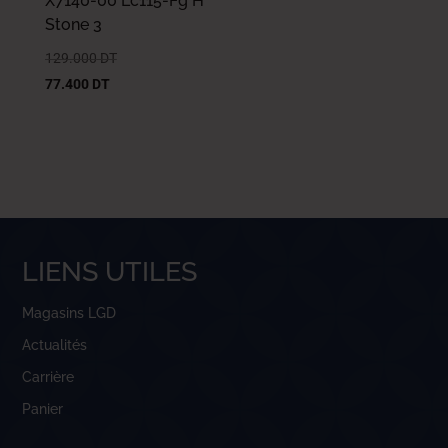
X7140-00 Lc115-Fg H
Stone 3
129.000
DT
77.400
DT
LIENS UTILES
Magasins LGD
Actualités
Carrière
Panier