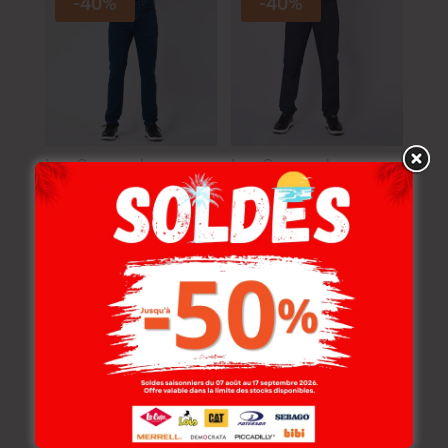
-40%
-40%
Lee Cooper Jean
Lee Cooper Jean
Flamig-02 Lc115
Maingu-00 Lc115
Homme Cs
Homme Stone 3
139.000
DT
129.000
DT
83.400
DT
77.400
DT
NOUVEAU
-30%