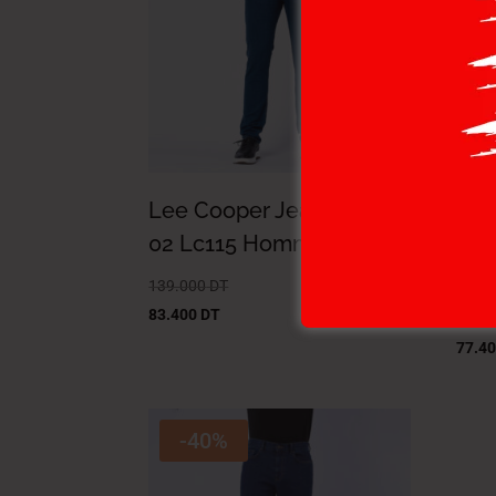
Lee Cooper Jean Flamig-
Lee
02 Lc115 Homme Cs
Mai
Hom
139.000
DT
83.400
DT
129.
77.4
-40%