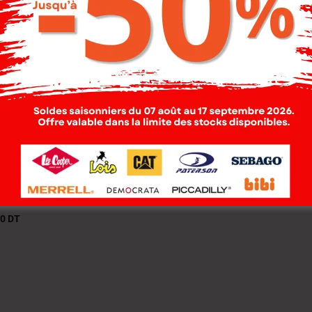
 Cooper Jean
Lee Cooper Jean Moir
ngu-00 Lc115
31 Ody Homme Ss
me Stone 3
139.000
DT
97.300
DT
000
DT
00
DT