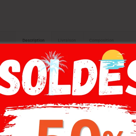
Description
Livraison
Composition
3,Jean bleu straight
-40%
-30%