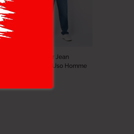
a-
Lee Cooper Jean
S59140-22 Uso Homme
Ss 3
144.000
DT