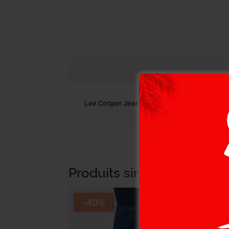
Lee Cooper Jean ONORTB-02 LC115 HOM SS 
Produits similaires
-40%