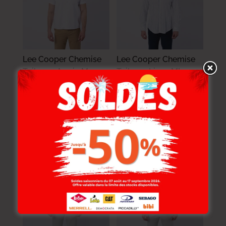
Lee Cooper Chemise
Lee Cooper Chemise
Toile-00 Armin Mc
Toile-01 Linzo ML
Homme Nat.
Homme Nat.
114.000
DT
119.000
DT
91.200
DT
95.200
DT
-20%
-20%