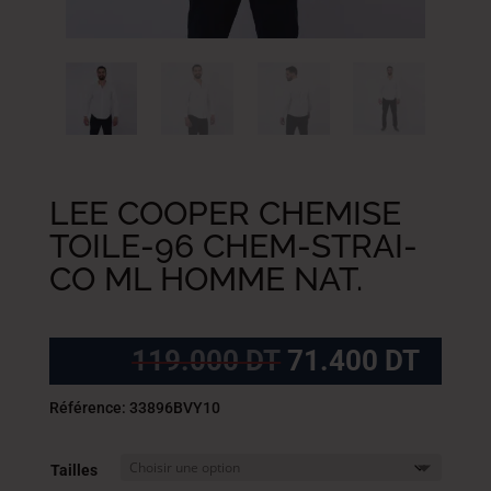
LEE COOPER CHEMISE
TOILE-96 CHEM-STRAI-
CO ML HOMME NAT.
Le
Le
119.000
DT
71.400
DT
prix
prix
initial
actue
Référence: 33896BVY10
était :
est :
119.000
71.4
Tailles
DT.
DT.