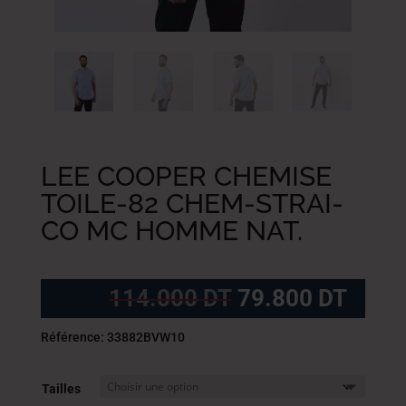
LEE COOPER CHEMISE
TOILE-82 CHEM-STRAI-
CO MC HOMME NAT.
Le
Le
114.000
DT
79.800
DT
prix
prix
initial
actue
Référence: 33882BVW10
était :
est :
114.000
79.8
Tailles
DT.
DT.