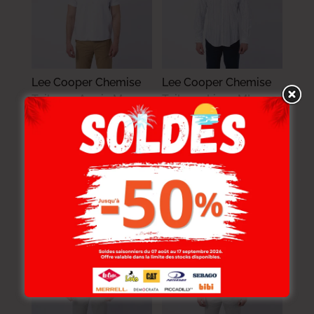
Lee Cooper Chemise
Lee Cooper Chemise
Toile-00 Armin Mc
Toile-01 Linzo ML
Homme Nat.
Homme Nat.
114.000
DT
119.000
DT
91.200
DT
95.200
DT
-20%
-20%