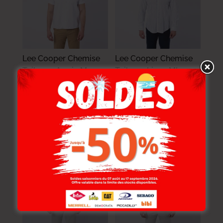
Lee Cooper Chemise
Lee Cooper Chemise
Toile-00 Armin Mc
Toile-01 Linzo ML
Homme Nat.
Homme Nat.
114.000
DT
119.000
DT
91.200
DT
95.200
DT
-20%
-20%