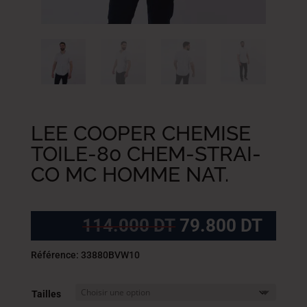
LEE COOPER CHEMISE
TOILE-80 CHEM-STRAI-
CO MC HOMME NAT.
Le
Le
114.000
DT
79.800
DT
prix
prix
initial
actue
Référence: 33880BVW10
était :
est :
114.000
79.8
Tailles
DT.
DT.