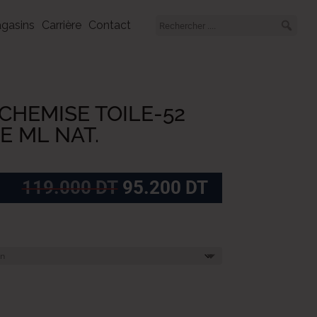
gasins
Carrière
Contact
CHEMISE TOILE-52
 ML NAT.
Le
Le
119.000
DT
95.200
DT
prix
prix
initial
actuel
était :
est :
119.000
95.200
DT.
DT.