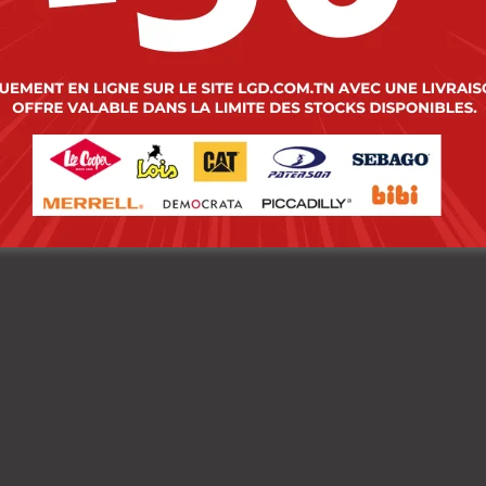
 Cooper Chemise
Lee Cooper Chemise
le-01 Linzo ML
Toile-04 Linzo ML
mme Nat.
Homme Nat.
000
DT
119.000
DT
00
DT
95.200
DT