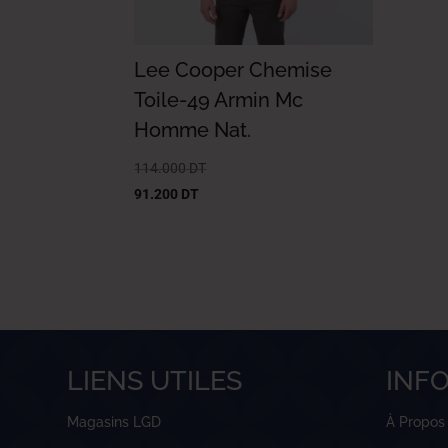
Lee Cooper Chemise
Toile-49 Armin Mc
Homme Nat.
114.000
DT
91.200
DT
LIENS UTILES
INF
Magasins LGD
À Propos