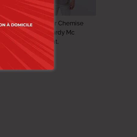
Lee Cooper Chemise
Toile-07 Cardy Mc
Homme Nat.
114.000
DT
91.200
DT