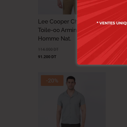
Lee Cooper Chemise
Lee
Toile-00 Armin Mc
Toi
Homme Nat.
Ho
114.000
DT
119.
91.200
DT
95.2
-20%