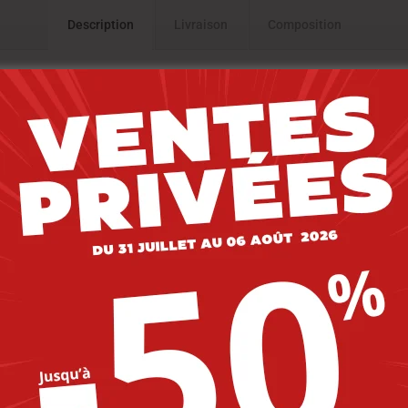
Description
Livraison
Composition
Nat. , Couleur : Marine , FIT : Straight confort
-20%
-20%