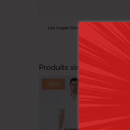
Lee Cooper Chemise Toile-52 Torin Homme ML 
Produits similaires
-20%