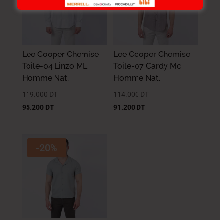
Lee Cooper Chemise
Lee Cooper Chemise
Toile-04 Linzo ML
Toile-07 Cardy Mc
Homme Nat.
Homme Nat.
119.000
DT
114.000
DT
95.200
DT
91.200
DT
-20%