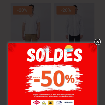
-20%
-20%
Lee Cooper Chemise
Lee Cooper Chemise
Toile-00 Armin Mc
Toile-01 Linzo ML
Homme Nat.
Homme Nat.
114.000
DT
119.000
DT
91.200
DT
95.200
DT
-20%
-20%