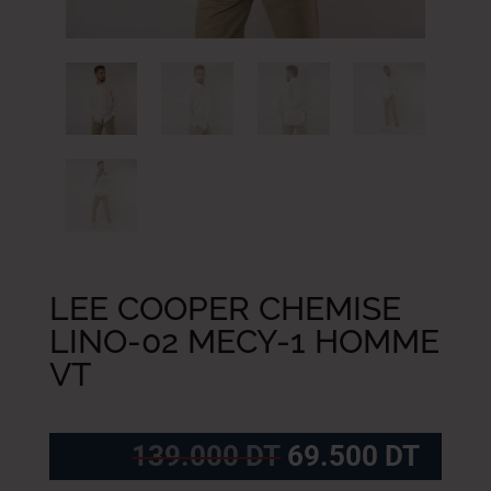
LEE COOPER CHEMISE
LINO-02 MECY-1 HOMME
VT
Le
Le
139.000
DT
69.500
DT
prix
prix