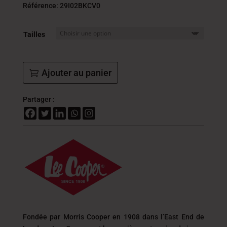
initial
actue
Référence: 29I02BKCV0
était :
est :
139.000
69.5
Tailles
DT.
DT.
Ajouter au panier
Partager :
Fondée par Morris Cooper en 1908 dans l’East End de