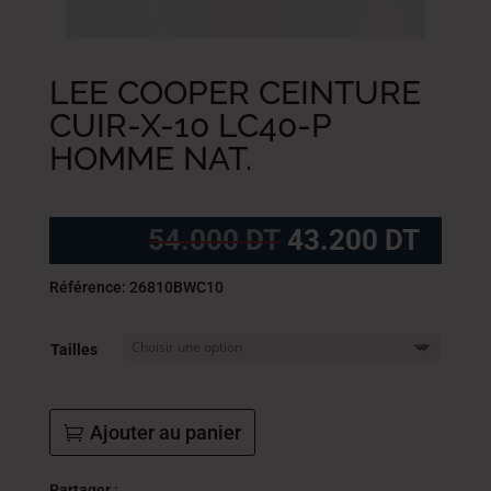
LEE COOPER CEINTURE
CUIR-X-10 LC40-P
HOMME NAT.
Le
Le
54.000
DT
43.200
DT
prix
prix
initial
actue
Référence: 26810BWC10
était :
est :
54.000
43.2
Tailles
DT.
DT.
Ajouter au panier
Partager :