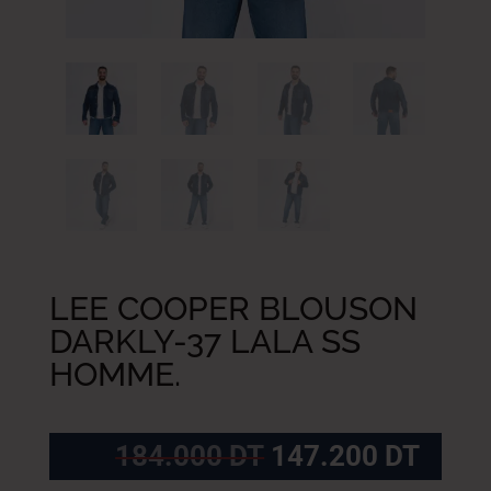
LEE COOPER BLOUSON
DARKLY-37 LALA SS
HOMME.
Le
Le
184.000
DT
147.200
DT
prix
prix