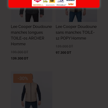
Lee Cooper Doudoune
Lee Cooper Doudoune
manches longues
sans manches TOILE-
TOILE-01 ARCHER
12 POPY Homme
Homme
139.000
DT
199.000
DT
97.300
DT
139.300
DT
-30%