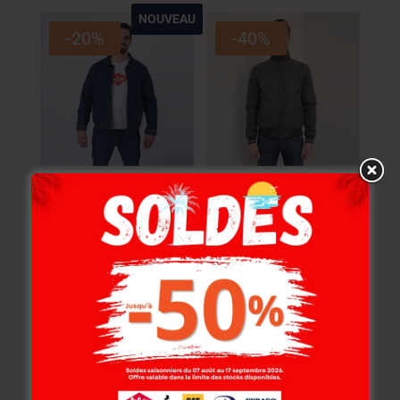
NOUVEAU
-20%
-40%
Lee Cooper Blouson
Lee Cooper Blouson
Denim MAXON-05
TOILE-10 LC46004
RETTY Homme
Homme
177.000
DT
259.000
DT
141.600
DT
155.400
DT
-30%
-30%