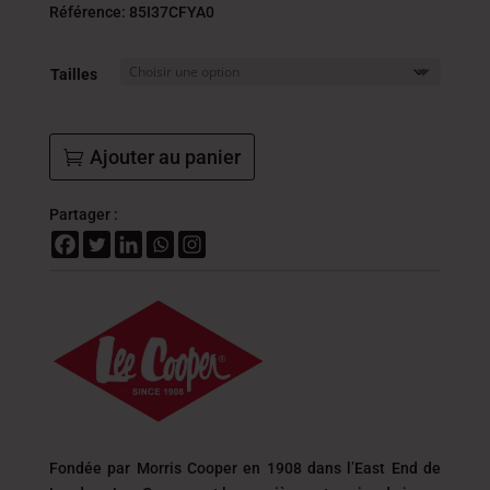
initial
actue
Référence: 85I37CFYA0
était :
est :
184.000
147.
Tailles
DT.
DT.
Ajouter au panier
Partager :
Fondée par Morris Cooper en 1908 dans l’East End de