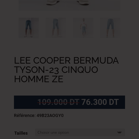
LEE COOPER BERMUDA
TYSON-23 CINQUO
HOMME ZE
Le
Le
109.000
DT
76.300
DT
prix
prix
initial
actue
Référence: 49B23AOGY0
était :
est :
109.000
76.3
Tailles
DT.
DT.