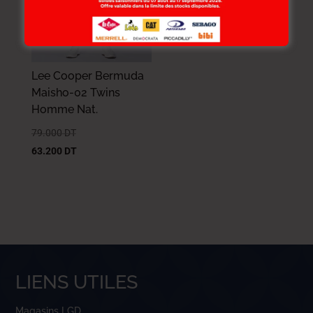
Lee Cooper Bermuda
Maisho-02 Twins
Homme Nat.
79.000
DT
63.200
DT
LIENS UTILES
Magasins LGD