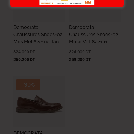
Democrata
Democrata
Chaussures Shoes-02
Chaussures Shoes-02
Mos.Met.622102 Tan
Mosc.Met.622101
324.000
DT
324.000
DT
259.200
DT
259.200
DT
-30%
DEMOCRATA