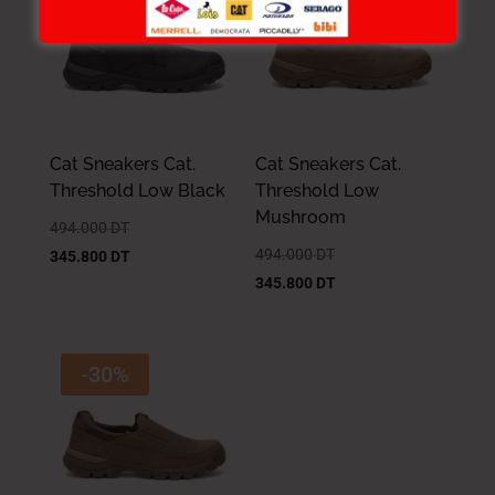
Cat Sneakers Cat.
Cat Sneakers Cat.
Threshold Low Black
Threshold Low
Mushroom
494.000
DT
494.000
DT
345.800
DT
345.800
DT
-30%