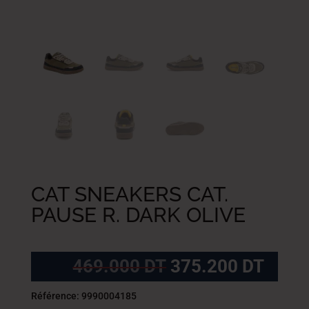
CAT SNEAKERS CAT.
PAUSE R. DARK OLIVE
Le
Le
469.000
DT
375.200
DT
prix
prix
initial
actue
Référence: 9990004185