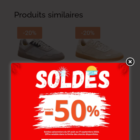
Produits similaires
-20%
-20%
Cat Sneakers Cat.
Cat Sneakers Cat.
Pause R. Frost Grey
Pause R. Humus
469.000
DT
469.000
DT
375.200
DT
375.200
DT
-30%
-30%