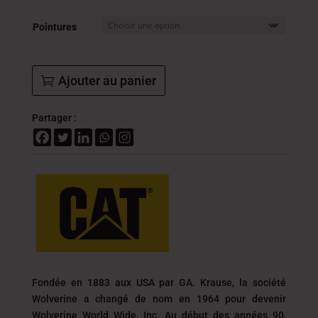
était :
est :
469.000
375.
Pointures
DT.
DT.
Ajouter au panier
Partager :
Fondée en 1883 aux USA par GA. Krause, la société
Wolverine a changé de nom en 1964 pour devenir
Wolverine World Wide, Inc. Au début des années 90,