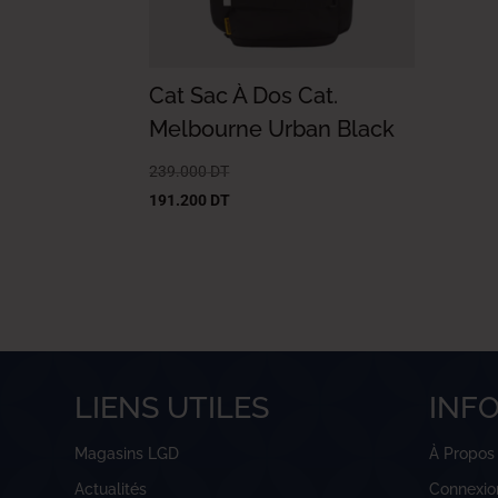
Cat Sac À Dos Cat.
Melbourne Urban Black
239.000
DT
191.200
DT
LIENS UTILES
INF
Magasins LGD
À Propos
Actualités
Connexio