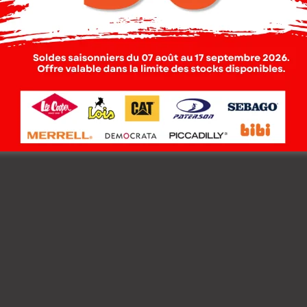
 Sac À Dos Cat.
Cat Sac À Dos Cat. Go
son Brown
Light Black
000
DT
209.000
DT
200
DT
167.200
DT