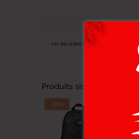
CAT SAC À DOS CAT.TOKYO URB BLUE ASTE
Produits similaires
-20%