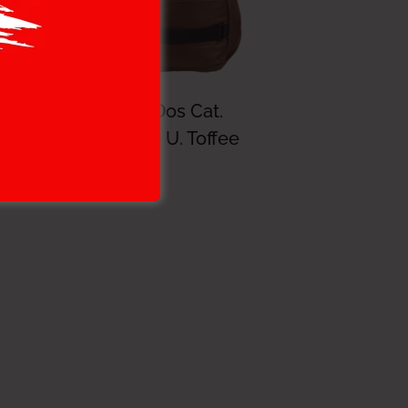
by
Cat Sac À Dos Cat.
Melbourne U. Toffee
239.000
DT
191.200
DT