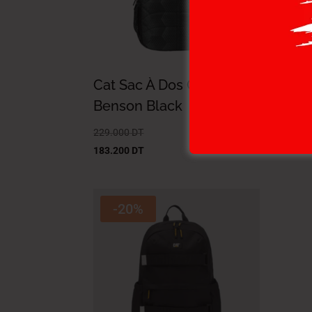
Cat Sac À Dos Cat.
Cat
Benson Black
Ben
229.000
DT
229.
183.200
DT
183.
-20%