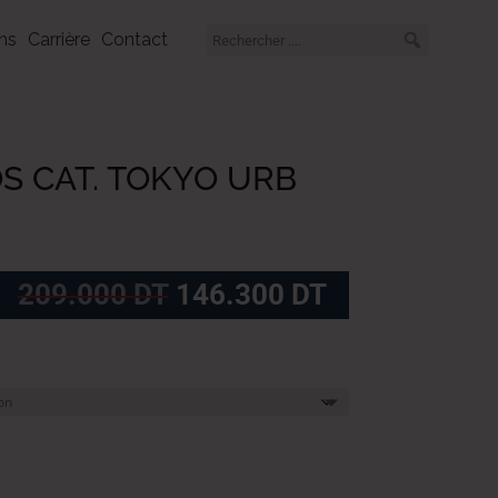
ns
Carrière
Contact
OS CAT. TOKYO URB
Le
Le
209.000
DT
146.300
DT
prix
prix
initial
actuel
était :
est :
209.000
146.300
DT.
DT.