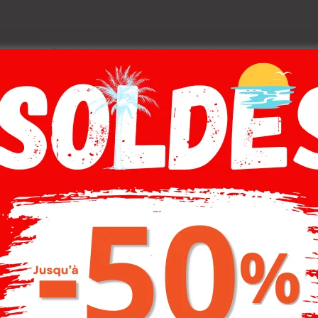
Description
Livraison
Composition
R, COULEUR :BLUE ASTER
-20%
-20%