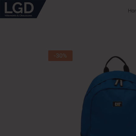
Ho
-30%