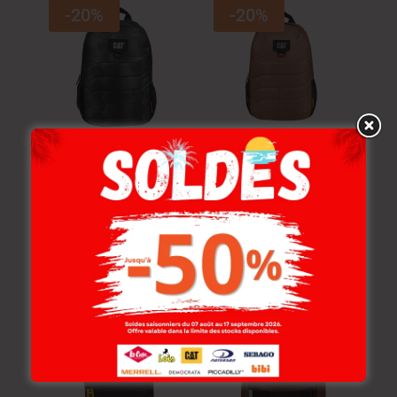
-20%
-20%
Cat Sac À Dos Cat.
Cat Sac À Dos Cat.
Benson Black
Benson Brown
229.000
DT
229.000
DT
183.200
DT
183.200
DT
-20%
-20%