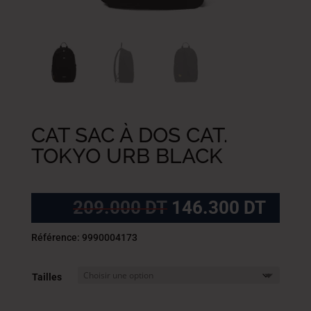
CAT SAC À DOS CAT.
TOKYO URB BLACK
Le
Le
209.000
DT
146.300
DT
prix
prix
initial
actue
Référence: 9990004173
était :
est :
209.000
146.
Tailles
DT.
DT.