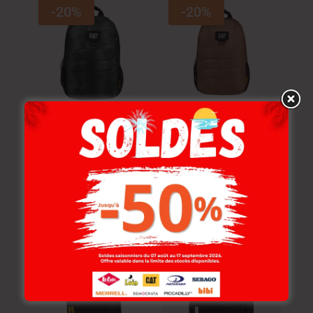
-20%
-20%
Cat Sac À Dos Cat.
Cat Sac À Dos Cat.
Benson Black
Benson Brown
229.000
DT
229.000
DT
183.200
DT
183.200
DT
-20%
-20%