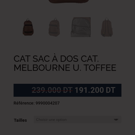
CAT SAC À DOS CAT.
MELBOURNE U. TOFFEE
Le
Le
239.000
DT
191.200
DT
prix
prix
initial
actue
Référence: 9990004207
était :
est :
239.000
191.
Tailles
DT.
DT.