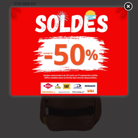
229.000
DT
183.200
DT
-20%