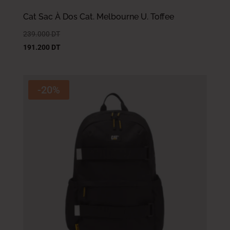
Cat Sac À Dos Cat. Melbourne U. Toffee
239.000
DT
191.200
DT
-20%