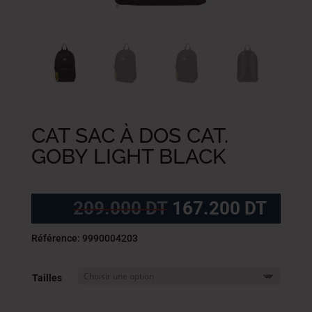
CAT SAC À DOS CAT.
GOBY LIGHT BLACK
Le
Le
209.000
DT
167.200
DT
prix
prix
initial
actue
Référence: 9990004203
était :
est :
209.000
167.
Tailles
DT.
DT.