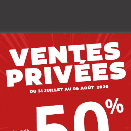
Description
Livraison
Composition
-20%
-20%