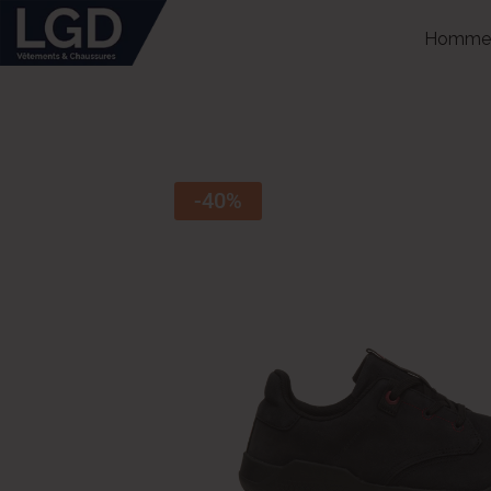
Homme
-40%