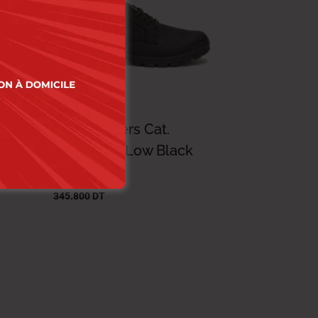
use
Cat Sneakers Cat.
Threshold Low Black
494.000
DT
345.800
DT