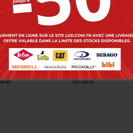
 Sneakers Cat. Pause
Cat Sneakers Cat. Pa
Frost Grey
R. Humus
000
DT
469.000
DT
200
DT
375.200
DT