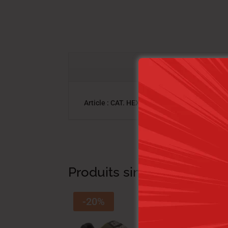
Article : CAT. HEX STAT BLACK
Produits similaires
-20%