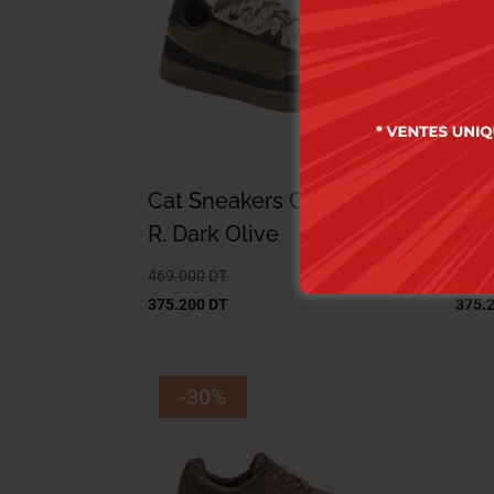
Cat Sneakers Cat. Pause
Cat
R. Dark Olive
R. 
469.000
DT
469.
375.200
DT
375.
-30%