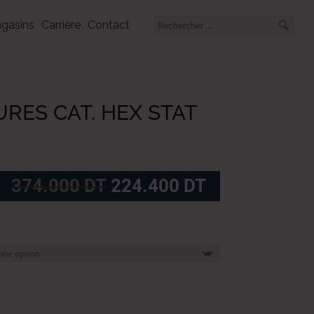
gasins
Carrière
Contact
RES CAT. HEX STAT
Le
Le
374.000
DT
224.400
DT
prix
prix
initial
actuel
était :
est :
374.000
224.400
DT.
DT.