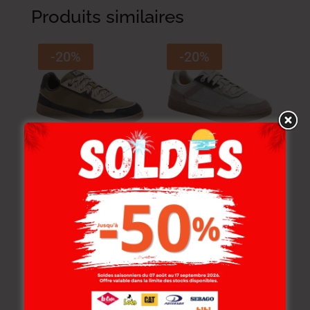
Produits similaires
-20%
-20%
Cat Sneakers Cat.
Cat Sneakers Cat.
Pause R. Dark Olive
Pause R. Frost Grey
469.000
DT
469.000
DT
375.200
DT
375.200
DT
-20%
-30%