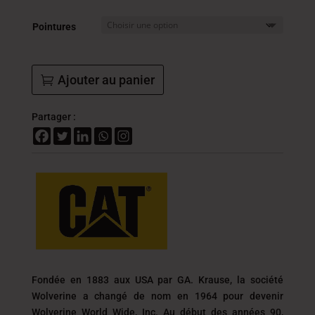
était :
est :
419.000
251.
Pointures
DT.
DT.
Ajouter au panier
Partager :
Fondée en 1883 aux USA par GA. Krause, la société
Wolverine a changé de nom en 1964 pour devenir
Wolverine World Wide, Inc. Au début des années 90,