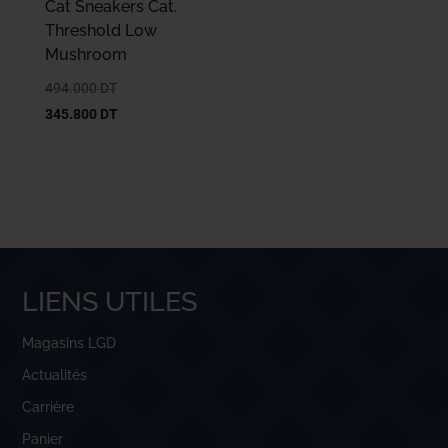
Cat Sneakers Cat.
Threshold Low
Mushroom
494.000
DT
345.800
DT
LIENS UTILES
Magasins LGD
Actualités
Carrière
Panier