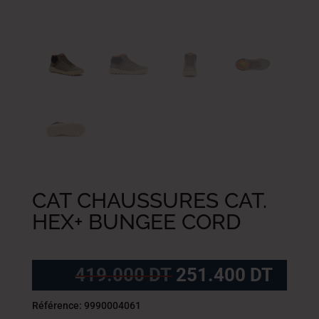
CAT CHAUSSURES CAT.
HEX+ BUNGEE CORD
Le
Le
419.000
DT
251.400
DT
prix
prix
initial
actue
Référence: 9990004061