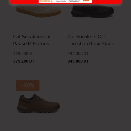
Cat Sneakers Cat.
Cat Sneakers Cat.
Pause R. Humus
Threshold Low Black
469.000
DT
494.000
DT
375.200
DT
345.800
DT
-30%