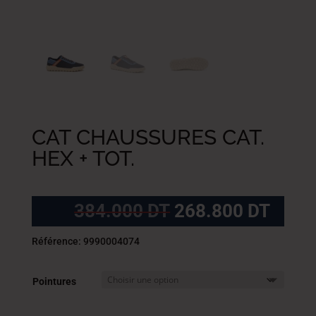
CAT CHAUSSURES CAT.
HEX + TOT.
Le
Le
384.000
DT
268.800
DT
prix
prix
initial
actue
Référence: 9990004074
était :
est :
384.000
268.
Pointures
DT.
DT.