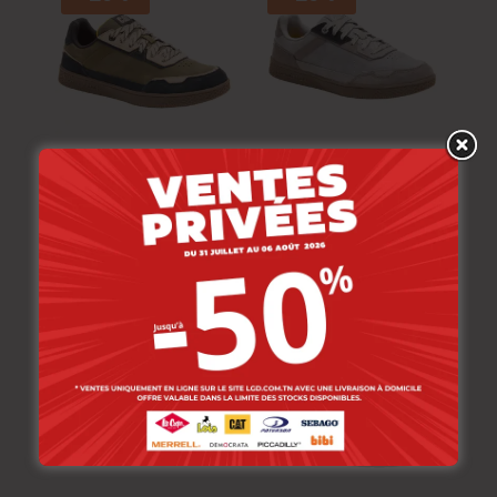
Cat Sneakers Cat.
Cat Sneakers Cat.
Pause R. Dark Olive
Pause R. Frost Grey
469.000
DT
469.000
DT
375.200
DT
375.200
DT
-20%
-30%