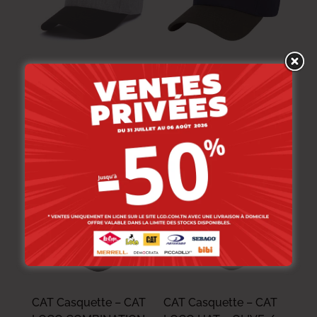
CAT Casquette – CAT
CAT Casquette – CAT
LOGO COMBINATION
LOGO COMBINATION
– GREY / BLACK
– INKWELL / GRAY
84.000
DT
84.000
DT
NOUVEAU
NOUVEAU
CAT Casquette – CAT
CAT Casquette – CAT