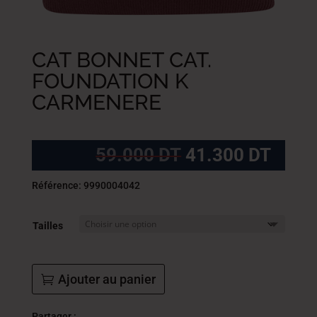
CAT BONNET CAT.
FOUNDATION K
CARMENERE
Le
Le
59.000
DT
41.300
DT
prix
prix
initial
actue
Référence: 9990004042
était :
est :
59.000
41.3
Tailles
DT.
DT.
Ajouter au panier
Partager :